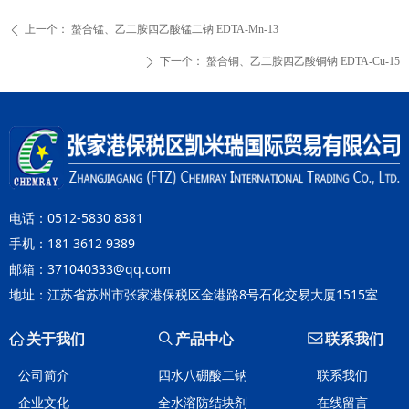
上一个：
螯合锰、乙二胺四乙酸锰二钠 EDTA-Mn-13
ꄴ
下一个：
螯合铜、乙二胺四乙酸铜钠 EDTA-Cu-15
ꄲ
电话：0512-5830 8381
手机：181 3612 9389
邮箱：371040333@qq.com
地址：江苏省苏州市张家港保税区金港路8号石化交易大厦1515室
ꀇ
关于我们
ꄠ
产品中心
ꂘ
联系我们
公司简介
四水八硼酸二钠
联系我们
企业文化
全水溶防结块剂
在线留言