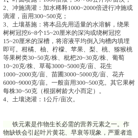
2、冲施滴灌：加水稀释1000~2000倍进行冲施或
滴灌，亩用300~500克；
3、土壤基施：将本品先用适量的水溶解，绕果
树树冠挖6~8个15~20厘米的深沟或绕树冠挖
15~20厘米的深槽，将溶液平均倒入沟槽内填埋
即可。柑橘、柚、柠檬、苹果、梨、桃、猕猴桃
等果树类30~50克/株、枇杷20~30克/株、葡萄
10~20克/株、草莓3000~5000克/亩、花生
1000~2000克/亩、苗圃3000~5000克/亩、花卉
6000~9000克/亩。一般亩用300~500克。其它果树
每株30~50克（根据树龄大小而定）。
4、土壤浇灌：1公斤/亩次。
铁元素是作物生长必需的营养元素之一。作
物缺铁会引起叶片黄花、早衰等现象，严重者造