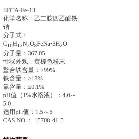
EDTA-Fe-13
化学名称：乙二胺四乙酸铁
钠
分子式：
C
H
N
O
FeNa•3H
O
10
12
2
8
2
分子量：367.05
性状外观：黄棕色粉末
螯合铁含量：≥99%
铁含量：≥13%
氯含量：≤0.1%
pH值（1%水溶液）：4.0～
5.0
适用pH值：1.5～6
CAS NO.： 15708-41-5