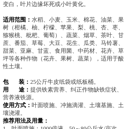
变白，叶片边缘坏死或小叶黄化。
适用范围：
水稻、小麦、玉米、棉花、油菜、果
树（柑橘、柚、柠檬、苹果、梨、桃、杏、枣、
猕猴桃、枇杷、葡萄）、蔬菜、烟草、茶叶、甘
蔗、番茄、草莓、大豆、花生、瓜类、马铃薯、
甜菜、亚麻、甘蓝、食用菌、中药材、花卉、草
坪等各种作物（花卉、果树、蔬菜），适用于酸
性土壤。
包
装：
25公斤牛皮纸袋或纸板桶。
用
途：
提供铁素营养、纠正作物缺铁症状、
营养液铁源。
使用方式：
叶面喷施、冲施滴灌、土壤基施、土
壤浇灌。
推荐用法及用量：
1
、
叶面喷施：1000倍液，50～80公斤水/亩次，