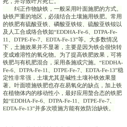
死，并导致叶片死亡。
纠正作物缺铁，一般采用叶面施肥的方式。
缺铁严重的地区，必须结合土壤施用铁肥。常用
的铁肥有硫酸亚铁、磷酸亚铁铵、硫酸亚铁铵以
及人工合成络合铁如
“
EDDHA-Fe-6、DTPA-Fe-
11、DTPE-Fe-7、EDTA-Fe-13
”
等。大多数情况
下，土施效果并不显著，主要是因为铁会很快转
变成难溶性的氧化物。为了提高铁肥效果，可将
铁肥与有机肥混合，采用条施或穴施。
“
EDDHA-
Fe-6、DTPA-Fe-11、DTPE-Fe-7、EDTA-Fe-13
”
稳
定性非常强，土壤尤其是碱性土壤补铁效果显
著。叶面喷施铁肥也存在易氧化的缺点，加上铁
在植物体内的移动性小，最好应用螯合态的铁肥
如
“
EDDHA-Fe-6、DTPA-Fe-11、DTPE-Fe-7、
EDTA-Fe-13
”
并多次喷施方能有效防治缺铁。